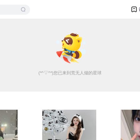
(*^▽^*)您已来到荒无人烟的星球