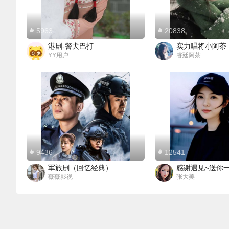
5963
20838
港剧-警犬巴打
实力唱将小阿茶
YY用户
睿廷阿茶
9436
12541
军旅剧（回忆经典）
感谢遇见~送你
薇薇影视
张大美