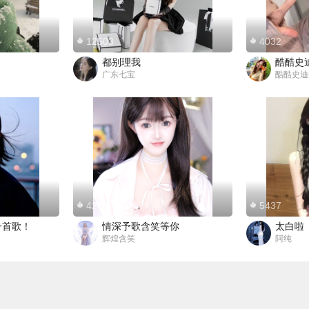
12503
4032
都别理我
酷酷史
广东七宝
酷酷史迪
42535
5437
一首歌！
情深予歌含笑等你
太白啦
辉煌含笑
阿纯