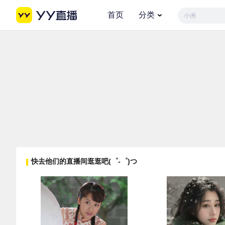
首页
分类
小洲
快去他们的直播间逛逛吧(゜-゜)つ