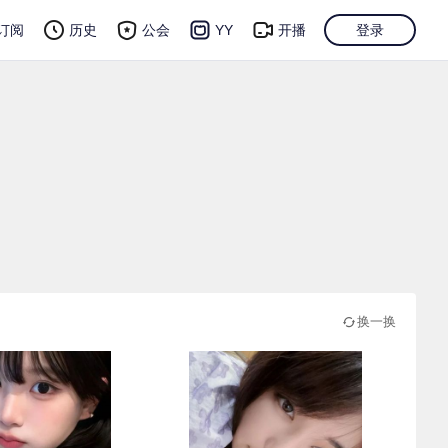
订阅
历史
公会
YY
开播
登录
换一换