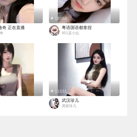
18954
迪奇 正在直播
粤语国语都拿捏
奇
951蓝小幺
11631
武汉珍儿
虎娱珍儿