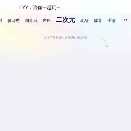
上YY，陪你一起玩～
二次元
蹈
脱口秀
潮音乐
户外
现场
体育
手游
综合
上YY看直播, 更流畅, 更清晰